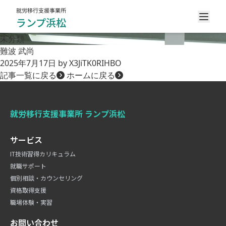
就労移行支援事業所
ランプ浜松
未分類
難波 武尚
2025年7月17日
by X3JiTK0RIHBO
記事一覧に戻る
ホームに戻る
就労移行支援事業所 ランプ浜松
サービス
IT技術習得カリキュラム
就職サポート
個別相談・カウンセリング
資格取得支援
職場体験・実習
お問い合わせ